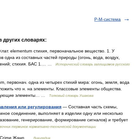
Р-М-система
в других словарях:
 <лат. elementum стихия, первоначальное вещество. 1. У
одна из составных частей природы (огонь, вода, воздух,
влений; стихия. БАС 1.… …
Исторический словарь галлицизмов русского
m, первонач. одна из четырех стихий мира: огонь, земля, вода
азложить что н. на элементы. Классовые элементы общества.
ствующие элементы… …
Толковый словарь Ушакова
авления или регулирования
— Составная часть схемы,
мное соединение, выполняет в изделии одну или несколько
азование, генерирование, формирование сигналов) и требует
вочник терминов нормативно-технической документации
f Crime Жанр …
Википедия