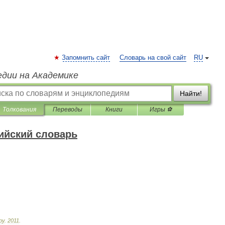
Запомнить сайт
Словарь на свой сайт
RU
едии на Академике
Найти!
Толкования
Переводы
Книги
Игры ⚽
ийский словарь
ру
.
2011
.