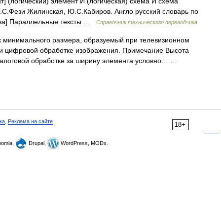
т] (логический) элемент И (логическая) схема И схема
М.С.Фези Жилинская, Ю.С.Кабиров. Англо русский словарь по
сква] Параллельные тексты …
Справочник технического переводчика
 минимального размера, образуемый при телевизионном
ри цифровой обработке изображения. Примечание Высота
аналоговой обработке за ширину элемента условно… …
ка
,
Реклама на сайте
18+
omla,
Drupal,
WordPress, MODx.