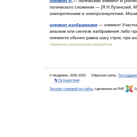
элемент И
— логический элемент И [Интен
логического сложения — [Я.Н.Лугинский, 
электротехнике и электроэнергетике, Мо
элемент изображения
— элемент Участок
анализе или синтезе изображения либо п
элемента обычно равна шагу строк; при 
Справочник технического переводчика
© Академик, 2000-2026
Обратная связь:
Техподдерж
👣 Путешествия
Экспорт словарей на сайты
, сделанные на PHP,
Jo