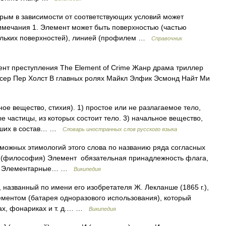
ым в зависимости от соответствующих условий может
римечания 1. Элемент может быть поверхностью (частью
ольких поверхностей), линией (профилем …
Справочник
т преступления The Element of Crime Жанр драма триллер
сер Пер Холст В главных ролях Майкл Элфик Эсмонд Найт Ми
ое вещество, стихия). 1) простое или не разлагаемое тело,
лые частицы, из которых состоит тело. 3) начальное вещество,
едших в состав… …
Словарь иностранных слов русского языка
зможных этимологий этого слова по названию ряда согласных
ент (философия) Элемент обязательная принадлежность флага,
тва Элементарные… …
Википедия
названный по имени его изобретателя Ж. Лекланше (1865 г.),
ментом (батарея одноразового использования), который
сах, фонариках и т. д.… …
Википедия