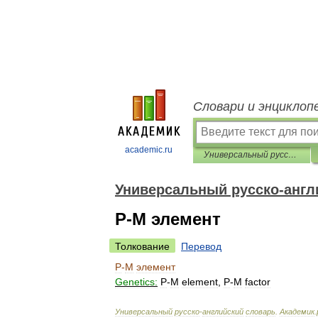
Словари и энциклоп
academic.ru
Универсальный русско-английский словарь
Универсальный русско-англ
Р-М элемент
Толкование
Перевод
Р
-
М
элемент
Genetics:
P
-
M
element
,
P
-
M
factor
Универсальный
русско
-
английский
словарь
.
Академик
.