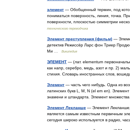
элемент
— Обобщенный термин, под котор
пониматься поверхность, линия, точка. П
поверхности, плоскостью симметрии неск
технического переводчика
Элемент преступления (фильм)
— Элемен
детектив Режиссёр Ларс фон Триер Продю
Ми …
Википедия
ЭЛЕМЕНТ
— (лат. elementum первоначальн
как напр, серебро, медь, азот и пр. 2) ма
стихия. Словарь иностранных слов, вош
Элемент
— часть чего нибудь. Одна из во
латинских букв L, M, N (el em en). Элем
знамени и штандарта. Элемент множес
Элемент Лекланше
— Элемент Лекланше, 
является самым известным первичным эле
сегодня широко используется в радио, ча