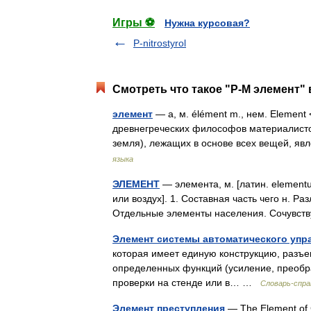
Игры ⚽
Нужна курсовая?
Р-nitrostyrol
Смотреть что такое "Р-М элемент" 
элемент
— а, м. élément m., нем. Element
древнегреческих философов материалистов 
земля), лежащих в основе всех вещей, я
языка
ЭЛЕМЕНТ
— элемента, м. [латин. elementu
или воздух]. 1. Составная часть чего н. Р
Отдельные элементы населения. Сочув
Элемент системы автоматического упр
которая имеет единую конструкцию, разъе
определенных функций (усиление, преобр
проверки на стенде или в… …
Словарь-спра
Элемент преступления
— The Element o